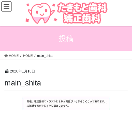
コ
ナ
ン
ビ
テ
ゲ
ン
ー
ツ
シ
へ
ョ
投稿
ス
ン
キ
に
ッ
移
HOME
HOME
main_shita
プ
動
2026年1月18日
main_shita